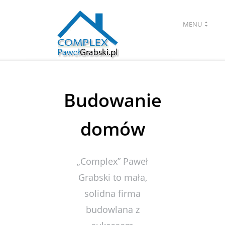
MENU
Budowanie
domów
„Complex” Paweł
Grabski to mała,
solidna firma
budowlana z