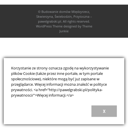
©
Budowanie domów Międzyrzecz,
Skwierzyna, Świebodzin, Przytoczna –
pawelgrabski.pl
. All rights reserved.
WordPress Theme
designed by
Theme
Junkie
Korzystanie ze strony oznacza zgodę na wykorzystywanie
plików Cookie (także przez inne portale, w tym portale
społecznościowe), niektóre mogą być już zapisane w
przeglądarce. Więcej informacji można znaleźć w polityce
prywatności. <a href="http://pawelgrabski.pl/polityka-
prywatnosci/">Więcej informacji.</a>
X